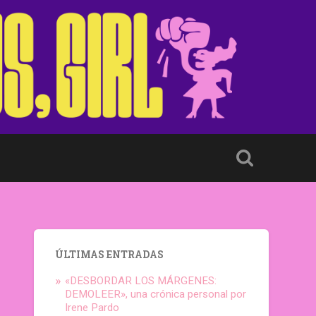
ÚLTIMAS ENTRADAS
«DESBORDAR LOS MÁRGENES:
DEMOLEER», una crónica personal por
Irene Pardo