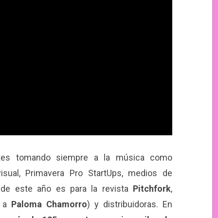
entes tomando siempre a la música como
visual, Primavera Pro StartUps, medios de
 de este año es para la revista
Pitchfork
,
e a
Paloma Chamorro
) y distribuidoras. En