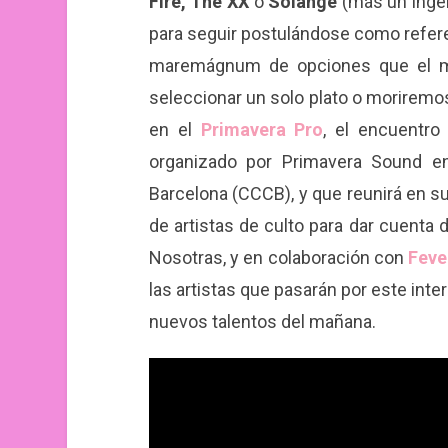
Fire, The XX
o
Solange
(más un ingen
para seguir postulándose como referent
maremágnum de opciones que el m
seleccionar un solo plato o moriremo
en el
Primavera Pro
, el encuentro
organizado por Primavera Sound e
Barcelona (CCCB), y que reunirá en su
de artistas de culto para dar cuenta
Nosotras, y en colaboración con
Feve
las artistas que pasarán por este int
nuevos talentos del mañana.