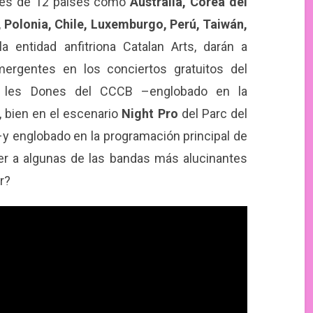
ntes de 12 países como
Australia, Corea del
ia, Polonia, Chile, Luxemburgo, Perú, Taiwán,
a entidad anfitriona Catalan Arts, darán a
ergentes en los conciertos gratuitos del
 les Dones del CCCB –englobado en la
 bien en el escenario
Night Pro
del Parc del
 –y englobado en la programación principal de
r a algunas de las bandas más alucinantes
r?