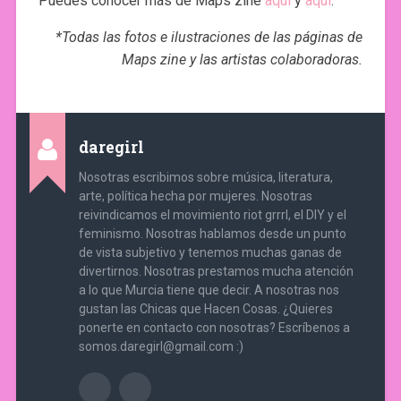
Puedes conocer más de Maps zine
aquí
y
aquí
.
*Todas las fotos e ilustraciones de las páginas de
Maps zine y las artistas colaboradoras.
daregirl
Nosotras escribimos sobre música, literatura,
arte, política hecha por mujeres. Nosotras
reivindicamos el movimiento riot grrrl, el DIY y el
feminismo. Nosotras hablamos desde un punto
de vista subjetivo y tenemos muchas ganas de
divertirnos. Nosotras prestamos mucha atención
a lo que Murcia tiene que decir. A nosotras nos
gustan las Chicas que Hacen Cosas. ¿Quieres
ponerte en contacto con nosotras? Escríbenos a
somos.daregirl@gmail.com :)