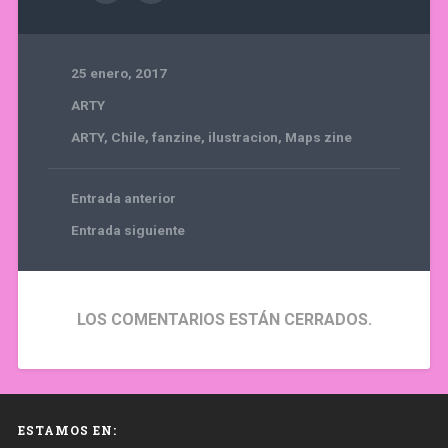
25 enero, 2017
ARTY
ARTY
,
Chile
,
fanzine
,
ilustracion
,
Maps zine
Entrada anterior
Entrada siguiente
LOS COMENTARIOS ESTÁN CERRADOS.
ESTAMOS EN: