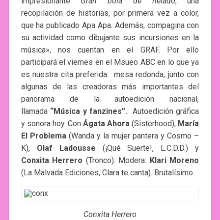
impresionante
Gran bola de helado
, una
recopilación de historias, por primera vez a color,
que ha publicado Apa Apa. Además, compagina con
su actividad como dibujante sus incursiones en la
música», nos cuentan en el GRAF. Por ello
participará el viernes en el Msueo ABC en lo que ya
es nuestra cita preferida: mesa redonda, junto con
algunas de las creadoras más importantes del
panorama de la autoedición nacional,
llamada
“Música y fanzines”.
Autoedición gráfica
y sonora hoy. Con
Ágata Ahora
(Sisterhood),
María
El Problema
(Wanda y la mujer pantera y Cosmo –
K),
Olaf Ladousse
(¡Qué Suerte!, L.C.D.D.) y
Conxita Herrero
(Tronco). Modera:
Klari Moreno
(La Malvada Ediciones, Clara te canta). Brutalísimo.
Conxita Herrero