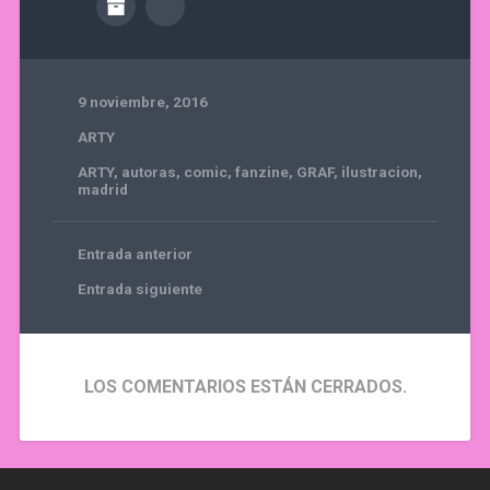
9 noviembre, 2016
ARTY
ARTY
,
autoras
,
comic
,
fanzine
,
GRAF
,
ilustracion
,
madrid
Entrada anterior
Entrada siguiente
LOS COMENTARIOS ESTÁN CERRADOS.