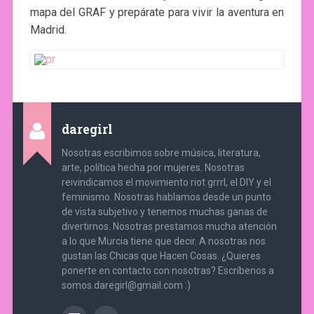
mapa del GRAF y prepárate para vivir la aventura en
Madrid.
daregirl
Nosotras escribimos sobre música, literatura,
arte, política hecha por mujeres. Nosotras
reivindicamos el movimiento riot grrrl, el DIY y el
feminismo. Nosotras hablamos desde un punto
de vista subjetivo y tenemos muchas ganas de
divertirnos. Nosotras prestamos mucha atención
a lo que Murcia tiene que decir. A nosotras nos
gustan las Chicas que Hacen Cosas. ¿Quieres
ponerte en contacto con nosotras? Escríbenos a
somos.daregirl@gmail.com :)