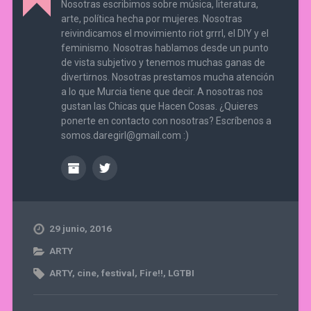
Nosotras escribimos sobre música, literatura,
arte, política hecha por mujeres. Nosotras
reivindicamos el movimiento riot grrrl, el DIY y el
feminismo. Nosotras hablamos desde un punto
de vista subjetivo y tenemos muchas ganas de
divertirnos. Nosotras prestamos mucha atención
a lo que Murcia tiene que decir. A nosotras nos
gustan las Chicas que Hacen Cosas. ¿Quieres
ponerte en contacto con nosotras? Escríbenos a
somos.daregirl@gmail.com :)
29 junio, 2016
ARTY
ARTY
,
cine
,
festival
,
Fire!!
,
LGTBI