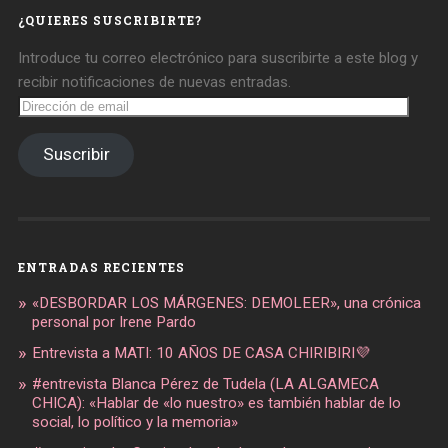
¿QUIERES SUSCRIBIRTE?
Introduce tu correo electrónico para suscribirte a este blog y
recibir notificaciones de nuevas entradas.
Dirección
de
email
Suscribir
ENTRADAS RECIENTES
«DESBORDAR LOS MÁRGENES: DEMOLEER», una crónica
personal por Irene Pardo
Entrevista a MATI: 10 AÑOS DE CASA CHIRIBIRI💜
#entrevista Blanca Pérez de Tudela (LA ALGAMECA
CHICA): «Hablar de «lo nuestro» es también hablar de lo
social, lo político y la memoria»