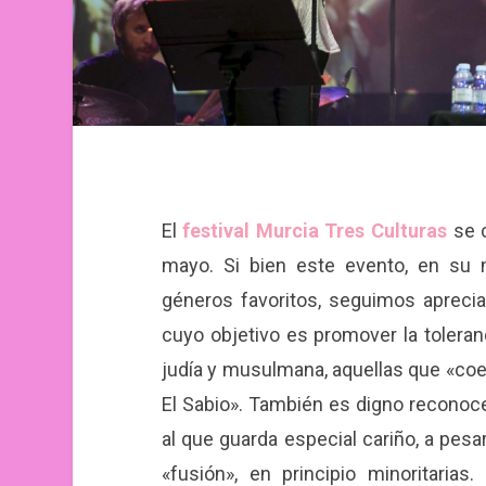
El
festival Murcia Tres Culturas
se c
mayo. Si bien este evento, en su 
géneros favoritos, seguimos apreci
cuyo objetivo es promover la toleranci
judía y musulmana, aquellas que «coex
El Sabio». También es digno reconocer
al que guarda especial cariño, a pesa
«fusión», en principio minoritari