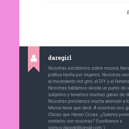
daregirl
Nosotras escribimos sobre música, literat
política hecha por mujeres. Nosotras re
el movimiento riot grrrl, el DIY y el femin
Nosotras hablamos desde un punto de v
subjetivo y tenemos muchas ganas de di
Nosotras prestamos mucha atención a l
Murcia tiene que decir. A nosotras nos g
Chicas que Hacen Cosas. ¿Quieres pone
contacto con nosotras? Escríbenos a
somos.daregirl@gmail.com :)