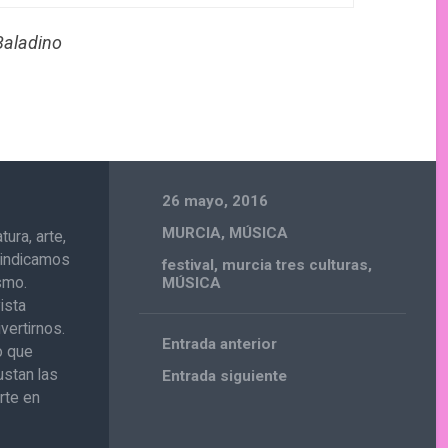
Baladino
26 mayo, 2016
MURCIA
,
MÚSICA
ura, arte,
ivindicamos
festival
,
murcia tres culturas
,
ismo.
MÚSICA
ista
vertirnos.
Entrada anterior
o que
ustan las
Entrada siguiente
rte en