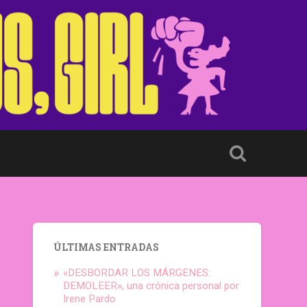
ÚLTIMAS ENTRADAS
«DESBORDAR LOS MÁRGENES:
DEMOLEER», una crónica personal por
Irene Pardo