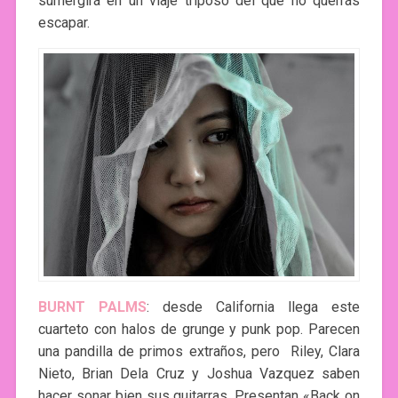
sumergirá en un viaje triposo del que no querrás
escapar.
BURNT PALMS
: desde California llega este
cuarteto con halos de grunge y punk pop. Parecen
una pandilla de primos extraños, pero Riley, Clara
Nieto, Brian Dela Cruz y Joshua Vazquez saben
hacer sonar bien sus guitarras. Presentan «Back on