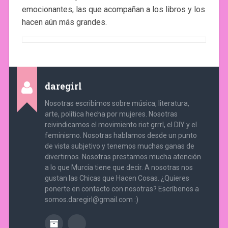
emocionantes, las que acompañan a los libros y los
hacen aún más grandes.
daregirl
Nosotras escribimos sobre música, literatura,
arte, política hecha por mujeres. Nosotras
reivindicamos el movimiento riot grrrl, el DIY y el
feminismo. Nosotras hablamos desde un punto
de vista subjetivo y tenemos muchas ganas de
divertirnos. Nosotras prestamos mucha atención
a lo que Murcia tiene que decir. A nosotras nos
gustan las Chicas que Hacen Cosas. ¿Quieres
ponerte en contacto con nosotras? Escríbenos a
somos.daregirl@gmail.com :)