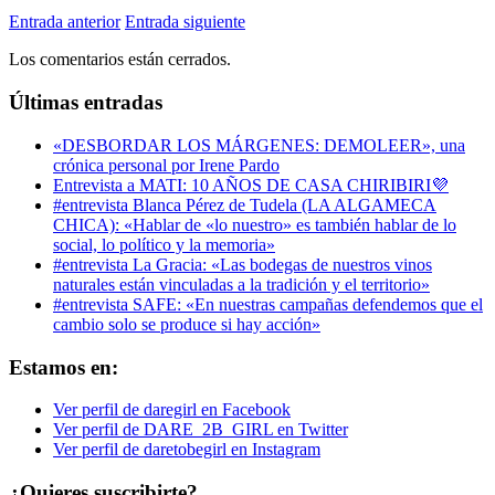
Entrada anterior
Entrada siguiente
Los comentarios están cerrados.
Últimas entradas
«DESBORDAR LOS MÁRGENES: DEMOLEER», una
crónica personal por Irene Pardo
Entrevista a MATI: 10 AÑOS DE CASA CHIRIBIRI💜
#entrevista Blanca Pérez de Tudela (LA ALGAMECA
CHICA): «Hablar de «lo nuestro» es también hablar de lo
social, lo político y la memoria»
#entrevista La Gracia: «Las bodegas de nuestros vinos
naturales están vinculadas a la tradición y el territorio»
#entrevista SAFE: «En nuestras campañas defendemos que el
cambio solo se produce si hay acción»
Estamos en:
Ver perfil de daregirl en Facebook
Ver perfil de DARE_2B_GIRL en Twitter
Ver perfil de daretobegirl en Instagram
¿Quieres suscribirte?