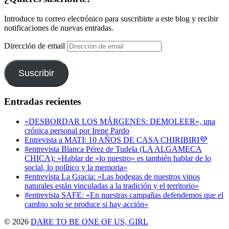
Introduce tu correo electrónico para suscribirte a este blog y recibir
notificaciones de nuevas entradas.
Dirección de email
Suscribir
Entradas recientes
«DESBORDAR LOS MÁRGENES: DEMOLEER», una
crónica personal por Irene Pardo
Entrevista a MATI: 10 AÑOS DE CASA CHIRIBIRI💜
#entrevista Blanca Pérez de Tudela (LA ALGAMECA
CHICA): «Hablar de «lo nuestro» es también hablar de lo
social, lo político y la memoria»
#entrevista La Gracia: «Las bodegas de nuestros vinos
naturales están vinculadas a la tradición y el territorio»
#entrevista SAFE: «En nuestras campañas defendemos que el
cambio solo se produce si hay acción»
© 2026
DARE TO BE ONE OF US, GIRL