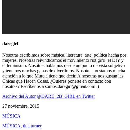
daregirl
Nosotras escribimos sobre música, literatura, arte, política hecha por
mujeres. Nosotras reivindicamos el movimiento riot grrrl, el DIY y
el feminismo. Nosotras hablamos desde un punto de vista subjetivo
y tenemos muchas ganas de divertirnos. Nosotras prestamos mucha
atención a lo que Murcia tiene que decir. A nosotras nos gustan las
Chicas que Hacen Cosas. ¿Quieres ponerte en contacto con
nosotras? Escríbenos a somos.daregirl@gmail.com :)
Archivo del Autor
@DARE_2B_GIRL en Twitter
27 noviembre, 2015
MÚSICA
MÚSICA
,
tina turner