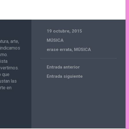
19 octubre, 2015
MÚSICA
ura, arte,
ivindicamos
erase errata
,
MÚSICA
ismo.
ista
Entrada anterior
vertirnos.
o que
Entrada siguiente
ustan las
rte en