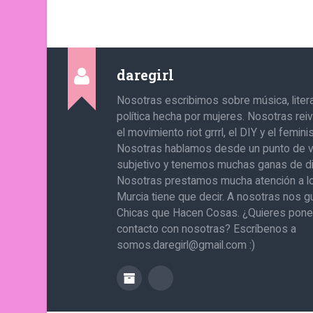
daregirl
Nosotras escribimos sobre música, literat
política hecha por mujeres. Nosotras re
el movimiento riot grrrl, el DIY y el femin
Nosotras hablamos desde un punto de v
subjetivo y tenemos muchas ganas de di
Nosotras prestamos mucha atención a l
Murcia tiene que decir. A nosotras nos g
Chicas que Hacen Cosas. ¿Quieres pone
contacto con nosotras? Escríbenos a
somos.daregirl@gmail.com :)