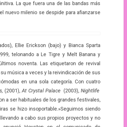
initiva. La que fuera una de las bandas más
del nuevo milenio se despide para afianzarse
dos), Ellie Erickson (bajo) y Bianca Sparta
1999, telonando a Le Tigre y Melt Banana y
ltimos noventa. Las etiquetaron de revival
su música a veces y la reivindicación de sus
ncómodas en una sola categoría. Con cuatro
s,
(2001),
At Crystal Palace
(2003),
Nightlife
on a ser habituales de los grandes festivales,
giras se hizo insoportable.»Seguimos siendo
llevando a cabo sus propios proyectos y no
» anunció Hoyston en el comunicado de