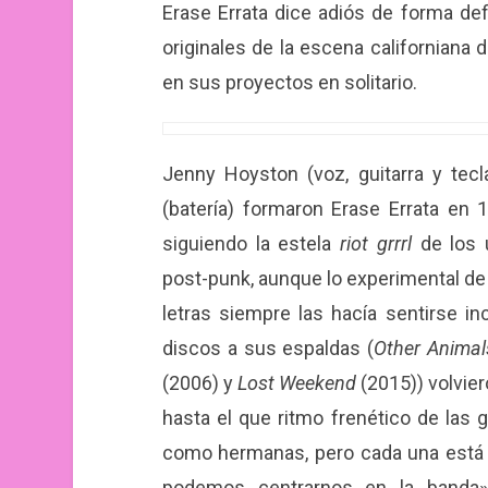
Erase Errata dice adiós de forma def
originales de la escena californiana 
en sus proyectos en solitario.
Jenny Hoyston (voz, guitarra y tecla
(batería) formaron Erase Errata en 
siguiendo la estela
riot grrrl
de los ú
post-punk, aunque lo experimental de 
letras siempre las hacía sentirse i
discos a sus espaldas (
Other Animal
(2006) y
Lost Weekend
(2015)) volvier
hasta el que ritmo frenético de las 
como hermanas, pero cada una está 
podemos centrarnos en la banda