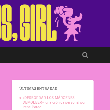
ÚLTIMAS ENTRADAS
«DESBORDAR LOS MÁRGENES:
DEMOLEER», una crónica personal por
Irene Pardo