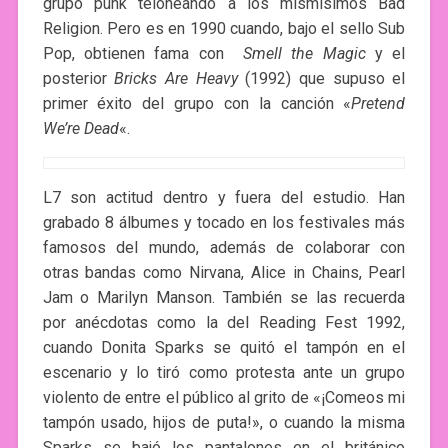
grupo punk teloneando a los mismísimos Bad
Religion. Pero es en 1990 cuando, bajo el sello Sub
Pop, obtienen fama con
Smell the Magic
y el
posterior
Bricks Are Heavy
(1992) que supuso el
primer éxito del grupo con la canción «
Pretend
We’re Dead
«.
L7 son actitud dentro y fuera del estudio. Han
grabado 8 álbumes y tocado en los festivales más
famosos del mundo, además de colaborar con
otras bandas como Nirvana, Alice in Chains, Pearl
Jam o Marilyn Manson. También se las recuerda
por anécdotas como la del Reading Fest 1992,
cuando Donita Sparks se quitó el tampón en el
escenario y lo tiró como protesta ante un grupo
violento de entre el público al grito de «¡Comeos mi
tampón usado, hijos de puta!», o cuando la misma
Sparks se bajó los pantalones en el británico