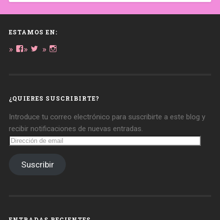
ESTAMOS EN:
Ver
Ver
Ver
perfil
perfil
perfil
de
de
de
daregirl
DARE_2B_GIRL
daretobegirl
en
en
en
Facebook
Twitter
Instagram
¿QUIERES SUSCRIBIRTE?
Introduce tu correo electrónico para suscribirte a este blog y
recibir notificaciones de nuevas entradas.
Dirección
de
email
Suscribir
ENTRADAS RECIENTES