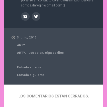
ponerte en contacto con nosotras? Escríbenos a
somos.daregirl@gmail.com :)
3 junio, 2015
ARTY
ARTY
,
ilustracion
,
olga de dios
Entrada anterior
Entrada siguiente
LOS COMENTARIOS ESTÁN CERRADOS.