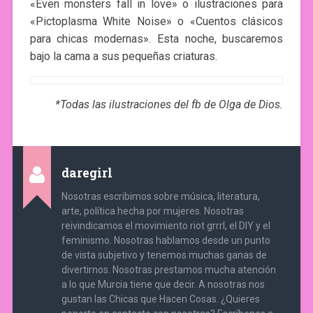
«Even monsters fall in love» o ilustraciones para
«Pictoplasma White Noise» o «Cuentos clásicos
para chicas modernas». Esta noche, buscaremos
bajo la cama a sus pequeñas criaturas.
*Todas las ilustraciones del fb de Olga de Dios.
daregirl
Nosotras escribimos sobre música, literatura,
arte, política hecha por mujeres. Nosotras
reivindicamos el movimiento riot grrrl, el DIY y el
feminismo. Nosotras hablamos desde un punto
de vista subjetivo y tenemos muchas ganas de
divertirnos. Nosotras prestamos mucha atención
a lo que Murcia tiene que decir. A nosotras nos
gustan las Chicas que Hacen Cosas. ¿Quieres