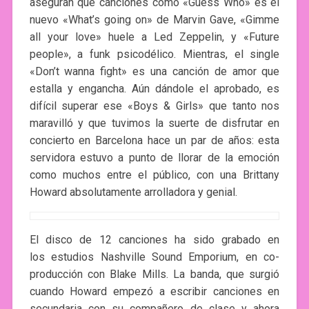
aseguran que canciones como «Guess Who» es el
nuevo «What’s going on» de Marvin Gave, «Gimme
all your love» huele a Led Zeppelin, y «Future
people», a funk psicodélico. Mientras, el single
«Don’t wanna fight» es una canción de amor que
estalla y engancha. Aún dándole el aprobado, es
difícil superar ese «Boys & Girls» que tanto nos
maravilló y que tuvimos la suerte de disfrutar en
concierto en Barcelona hace un par de años: esta
servidora estuvo a punto de llorar de la emoción
como muchos entre el público, con una Brittany
Howard absolutamente arrolladora y genial.
El disco de 12 canciones ha sido grabado en
los estudios Nashville Sound Emporium, en co-
producción con Blake Mills. La banda, que surgió
cuando Howard empezó a escribir canciones en
secundaria con su compañero de clase y ahora