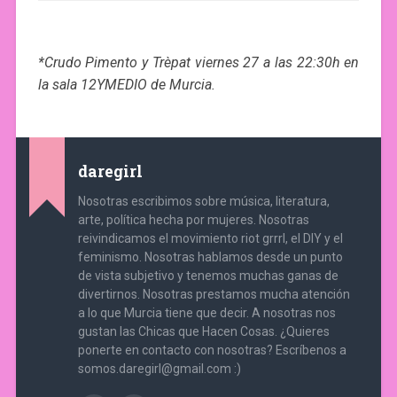
*Crudo Pimento y Trèpat viernes 27 a las 22:30h en
la sala 12YMEDIO de Murcia.
daregirl
Nosotras escribimos sobre música, literatura,
arte, política hecha por mujeres. Nosotras
reivindicamos el movimiento riot grrrl, el DIY y el
feminismo. Nosotras hablamos desde un punto
de vista subjetivo y tenemos muchas ganas de
divertirnos. Nosotras prestamos mucha atención
a lo que Murcia tiene que decir. A nosotras nos
gustan las Chicas que Hacen Cosas. ¿Quieres
ponerte en contacto con nosotras? Escríbenos a
somos.daregirl@gmail.com :)