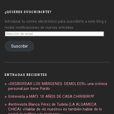
en
en
en
Facebook
Twitter
Instagram
¿QUIERES SUSCRIBIRTE?
Introduce tu correo electrónico para suscribirte a este blog y
recibir notificaciones de nuevas entradas.
Dirección
de
email
Suscribir
ENTRADAS RECIENTES
«DESBORDAR LOS MÁRGENES: DEMOLEER», una crónica
personal por Irene Pardo
Entrevista a MATI: 10 AÑOS DE CASA CHIRIBIRI💜
#entrevista Blanca Pérez de Tudela (LA ALGAMECA
CHICA): «Hablar de «lo nuestro» es también hablar de lo