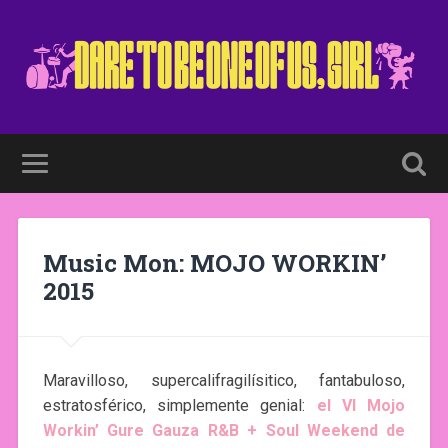
Music Mon: MOJO WORKIN’
2015
Maravilloso, supercalifragilísitico, fantabuloso,
estratosférico, simplemente genial:
el VI Mojo
Workin’ Gure Gauza R&B + Soul Weekend de