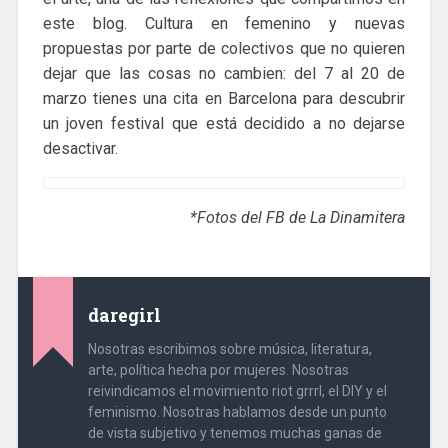
este blog. Cultura en femenino y nuevas
propuestas por parte de colectivos que no quieren
dejar que las cosas no cambien: del 7 al 20 de
marzo tienes una cita en Barcelona para descubrir
un joven festival que está decidido a no dejarse
desactivar.
*Fotos del FB de La Dinamitera
daregirl
Nosotras escribimos sobre música, literatura,
arte, política hecha por mujeres. Nosotras
reivindicamos el movimiento riot grrrl, el DIY y el
feminismo. Nosotras hablamos desde un punto
de vista subjetivo y tenemos muchas ganas de