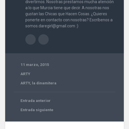
divertirnos. Nosotras prestamos mucha atención
a lo que Murcia tiene que decir. A nosotras nos
gustan las Chicas que Hacen Cosas. ¿Quieres
ponerte en contacto con nosotras? Escríbenos a
somos.daregirl@gmail.com :)
11 marzo, 2015
ARTY
ARTY
,
la dinamitera
Entrada anterior
Entrada siguiente