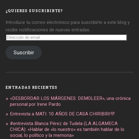
Facebook
Twitter
Instagram
¿QUIERES SUSCRIBIRTE?
Introduce tu correo electrónico para suscribirte a este blog y
recibir notificaciones de nuevas entradas.
Dirección
de
email
Suscribir
ENTRADAS RECIENTES
«DESBORDAR LOS MÁRGENES: DEMOLEER», una crónica
personal por Irene Pardo
Entrevista a MATI: 10 AÑOS DE CASA CHIRIBIRI💜
#entrevista Blanca Pérez de Tudela (LA ALGAMECA
CHICA): «Hablar de «lo nuestro» es también hablar de lo
social, lo político y la memoria»