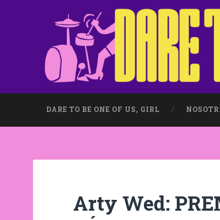
DARE TO BE ONE OF US, GIRL
NOSOTR
Arty Wed: PR