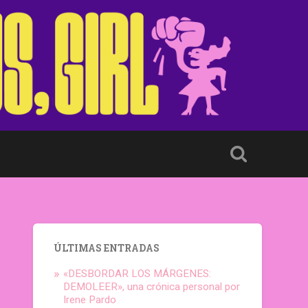
ÚLTIMAS ENTRADAS
«DESBORDAR LOS MÁRGENES:
DEMOLEER», una crónica personal por
Irene Pardo