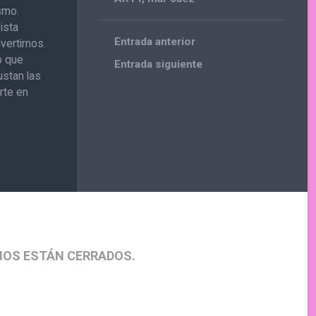
ismo.
ista
Entrada anterior
vertirnos.
o que
Entrada siguiente
ustan las
rte en
IOS ESTÁN CERRADOS.