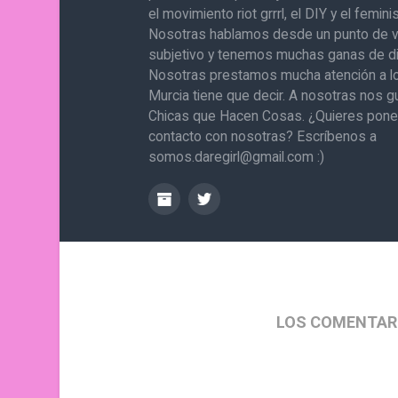
el movimiento riot grrrl, el DIY y el femin
Nosotras hablamos desde un punto de v
subjetivo y tenemos muchas ganas de di
Nosotras prestamos mucha atención a l
Murcia tiene que decir. A nosotras nos g
Chicas que Hacen Cosas. ¿Quieres pone
contacto con nosotras? Escríbenos a
somos.daregirl@gmail.com :)
LOS COMENTAR