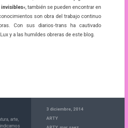
invisibles
«, también se pueden encontrar en
conocimientos son obra del trabajo continuo
oras. Con sus diarios-trans ha cautivado
 Lux y a las humildes obreras de este blog.
3 diciembre, 2014
ARTY
ura, arte,
ivindicamos
ARTY
,
mar saez