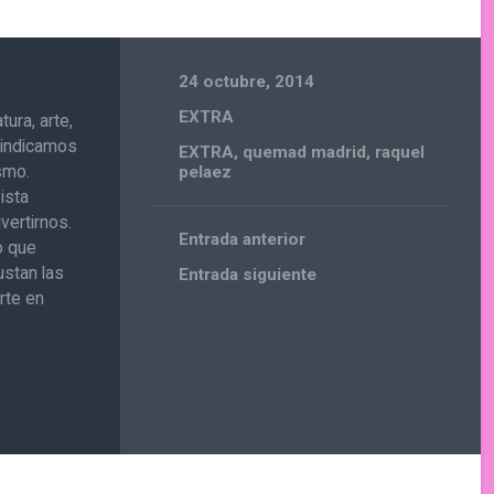
24 octubre, 2014
EXTRA
ura, arte,
ivindicamos
EXTRA
,
quemad madrid
,
raquel
ismo.
pelaez
ista
vertirnos.
Entrada anterior
o que
ustan las
Entrada siguiente
rte en