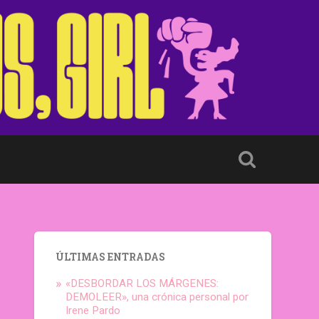
ÚLTIMAS ENTRADAS
«DESBORDAR LOS MÁRGENES:
DEMOLEER», una crónica personal por
Irene Pardo