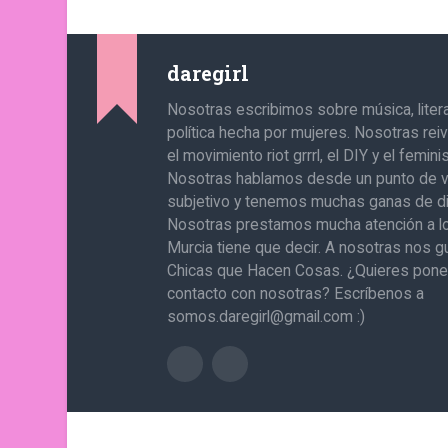
daregirl
Nosotras escribimos sobre música, literat
política hecha por mujeres. Nosotras re
el movimiento riot grrrl, el DIY y el femin
Nosotras hablamos desde un punto de v
subjetivo y tenemos muchas ganas de di
Nosotras prestamos mucha atención a l
Murcia tiene que decir. A nosotras nos g
Chicas que Hacen Cosas. ¿Quieres pone
contacto con nosotras? Escríbenos a
somos.daregirl@gmail.com :)