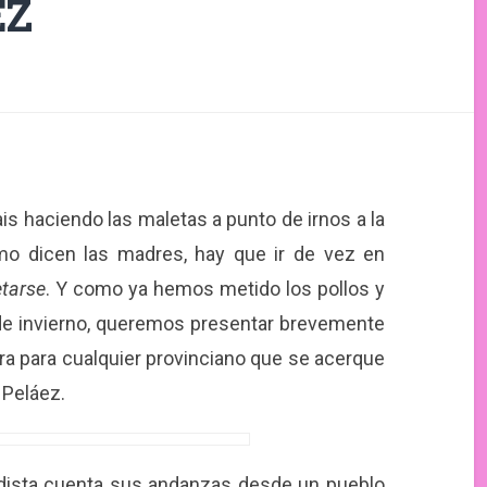
EZ
is haciendo las maletas a punto de irnos a la
omo dicen las madres, hay que ir de vez en
etarse
. Y como ya hemos metido los pollos y
de invierno, queremos presentar brevemente
ra para cualquier provinciano que se acerque
 Peláez.
eriodista cuenta sus andanzas desde un pueblo