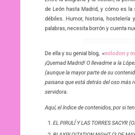
de León hasta Madrid, y cómo es la 
débiles. Humor, historia, hostelerí
palabras, necesita borrón y cuenta nu
De ella y su genial blog, «
milodon y 
¡Quemad Madrid! O llevadme a la López 
(aunque la mayor parte de su contenido 
paisana que está detrás del oso más re
servidora.
Aquí, el índice de contenidos, por si te
EL PIRULÍ Y LAS TORRES SACYR (
BLAXPLOITATION NIGHT (3 DE MAY