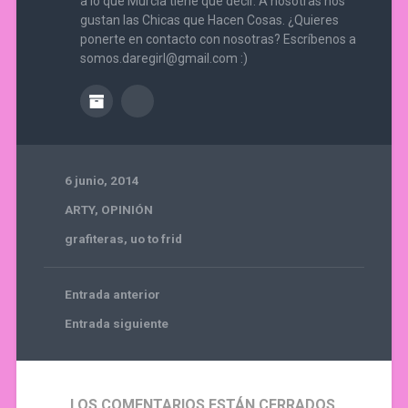
a lo que Murcia tiene que decir. A nosotras nos
gustan las Chicas que Hacen Cosas. ¿Quieres
ponerte en contacto con nosotras? Escríbenos a
somos.daregirl@gmail.com :)
6 junio, 2014
ARTY
,
OPINIÓN
grafiteras
,
uo to frid
Entrada anterior
Entrada siguiente
LOS COMENTARIOS ESTÁN CERRADOS.