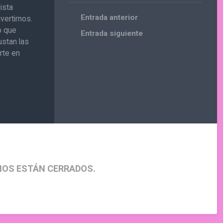
ista
Entrada anterior
vertirnos.
o que
Entrada siguiente
ustan las
rte en
IOS ESTÁN CERRADOS.