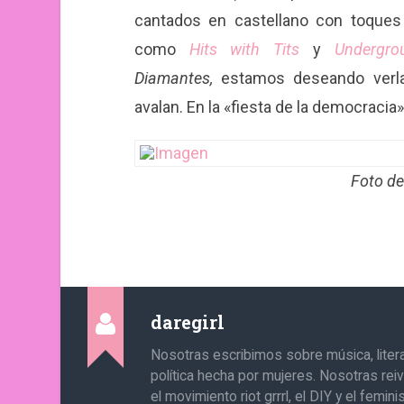
cantados en castellano con toque
como
Hits with Tits
y
Undergro
Diamantes,
estamos deseando verlas
avalan. En la «fiesta de la democracia»
Foto de
daregirl
Nosotras escribimos sobre música, literat
política hecha por mujeres. Nosotras re
el movimiento riot grrrl, el DIY y el femin