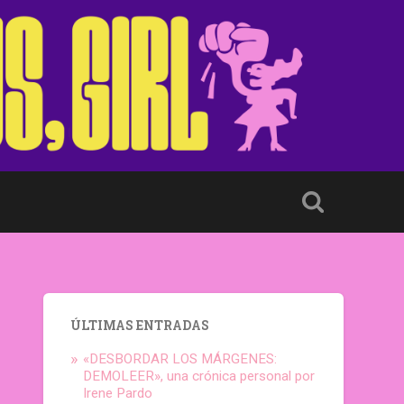
ÚLTIMAS ENTRADAS
«DESBORDAR LOS MÁRGENES:
DEMOLEER», una crónica personal por
Irene Pardo