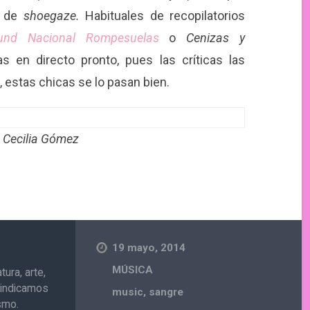
s de
shoegaze.
Habituales de recopilatorios
und Nacional Rompesuelas
o
Cenizas y
 en directo pronto, pues las críticas las
, estas chicas se lo pasan bien.
 Cecilia Gómez
19 mayo, 2014
MÚSICA
ura, arte,
ivindicamos
music
,
sangre
ismo.