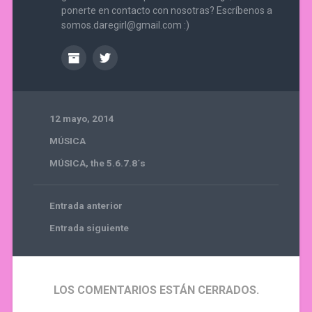
ponerte en contacto con nosotras? Escríbenos a
somos.daregirl@gmail.com :)
12 mayo, 2014
MÚSICA
MÚSICA
,
the 5.6.7.8´s
Entrada anterior
Entrada siguiente
LOS COMENTARIOS ESTÁN CERRADOS.