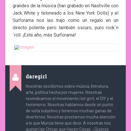
grandes de la música (han grabado en Nashville con
Jack White y teloneado a los New York Dolls) y el
Surforama nos las trajo como un regalo en un
directo potente pero también oscuro, puro rock´n
´roll. ¡Este año, más Surforama!
daregirl
Nosotras escribimos sobre música, literatura,
arte, política hecha por mujeres. Nosotras
reivindicamos el movimiento riot grrrl, el DIY y el
feminismo. Nosotras hablamos desde un punto
de vista subjetivo y tenemos muchas ganas de
divertirnos. Nosotras prestamos mucha atención
a lo que Murcia tiene que decir. A nosotras nos
gustan las Chicas que Hacen Cosas. ¿Quieres