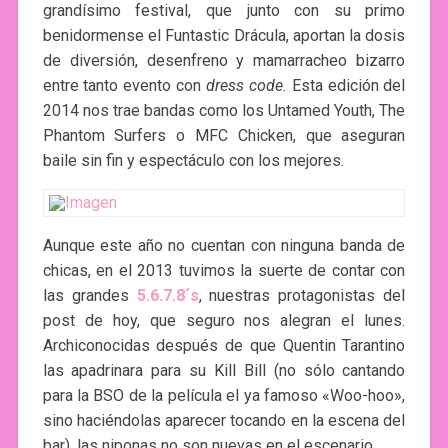
grandísimo festival, que junto con su primo
benidormense el Funtastic Drácula, aportan la dosis
de diversión, desenfreno y mamarracheo bizarro
entre tanto evento con
dress code.
Esta edición del
2014 nos trae bandas como los Untamed Youth, The
Phantom Surfers o MFC Chicken, que aseguran
baile sin fin y espectáculo con los mejores.
Aunque este año no cuentan con ninguna banda de
chicas, en el 2013 tuvimos la suerte de contar con
las grandes
5.6.7.8´s
, nuestras protagonistas del
post de hoy, que seguro nos alegran el lunes.
Archiconocidas después de que Quentin Tarantino
las apadrinara para su Kill Bill (no sólo cantando
para la BSO de la película el ya famoso «Woo-hoo»,
sino haciéndolas aparecer tocando en la escena del
bar), las niponas no son nuevas en el escenario.