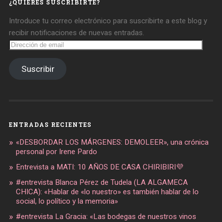
¿QUIERES SUSCRIBIRTE?
Introduce tu correo electrónico para suscribirte a este blog y
recibir notificaciones de nuevas entradas.
Dirección
de
email
Suscribir
ENTRADAS RECIENTES
«DESBORDAR LOS MÁRGENES: DEMOLEER», una crónica
personal por Irene Pardo
Entrevista a MATI: 10 AÑOS DE CASA CHIRIBIRI💜
#entrevista Blanca Pérez de Tudela (LA ALGAMECA
CHICA): «Hablar de «lo nuestro» es también hablar de lo
social, lo político y la memoria»
#entrevista La Gracia: «Las bodegas de nuestros vinos