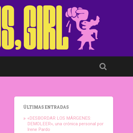
ÚLTIMAS ENTRADAS
«DESBORDAR LOS MÁRGENES:
DEMOLEER», una crónica personal por
Irene Pardo