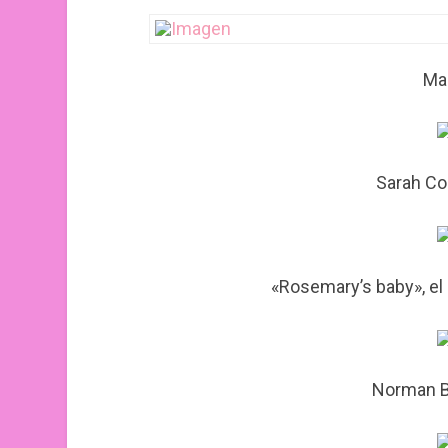
Mam
Sarah Con
«Rosemary’s baby», el 
Norman Ba