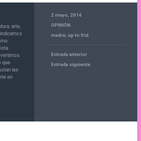
2 mayo, 2014
OPINIÓN
ura, arte,
ivindicamos
madre
,
up to frid
ismo.
ista
Entrada anterior
vertirnos.
o que
Entrada siguiente
ustan las
rte en