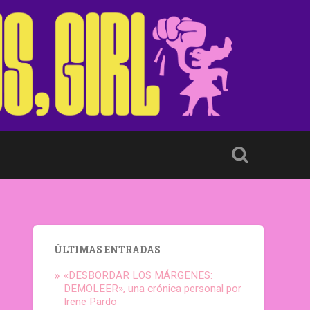
ÚLTIMAS ENTRADAS
«DESBORDAR LOS MÁRGENES:
DEMOLEER», una crónica personal por
Irene Pardo