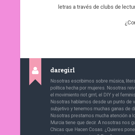
letras a través de clubs de lect
¿Co
daregirl
Nosotras escribimos sobre música, literat
política hecha por mujeres. Nosotras re
el movimiento riot grrrl, el DIY y el femin
Nosotras hablamos desde un punto de v
subjetivo y tenemos muchas ganas de di
Nosotras prestamos mucha atención a l
Murcia tiene que decir. A nosotras nos g
Chicas que Hacen Cosas. ¿Quieres pone