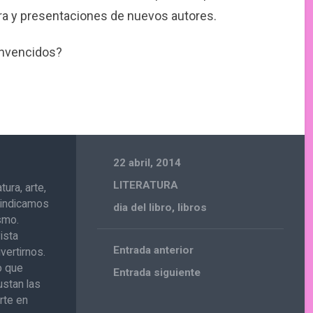
ura y presentaciones de nuevos autores.
nvencidos?
22 abril, 2014
LITERATURA
ura, arte,
ivindicamos
dia del libro
,
libros
ismo.
ista
Entrada anterior
vertirnos.
o que
Entrada siguiente
ustan las
rte en