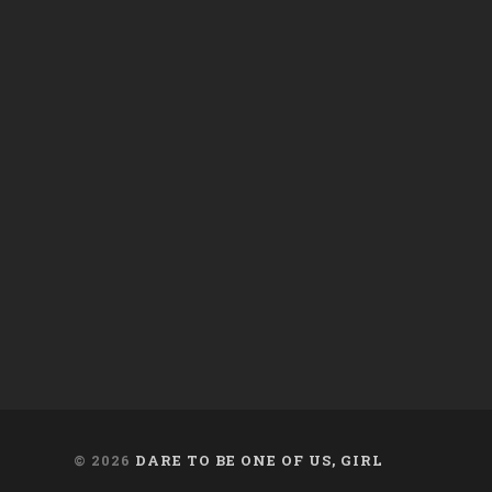
daregirl
DARE_2B_GIRL
daretobegirl
en
en
en
Facebook
Twitter
Instagram
© 2026
DARE TO BE ONE OF US, GIRL