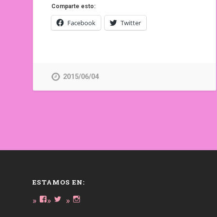
Comparte esto:
Facebook
Twitter
2015/06/04
ESTAMOS EN:
Ver
Ver
Ver
perfil
perfil
perfil
de
de
de