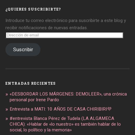
Facebook
Twitter
Instagram
¿QUIERES SUSCRIBIRTE?
Introduce tu correo electrónico para suscribirte a este blog y
recibir notificaciones de nuevas entradas.
Dirección
de
email
Suscribir
ENTRADAS RECIENTES
«DESBORDAR LOS MÁRGENES: DEMOLEER», una crónica
personal por Irene Pardo
Entrevista a MATI: 10 AÑOS DE CASA CHIRIBIRI💜
#entrevista Blanca Pérez de Tudela (LA ALGAMECA
CHICA): «Hablar de «lo nuestro» es también hablar de lo
social, lo político y la memoria»