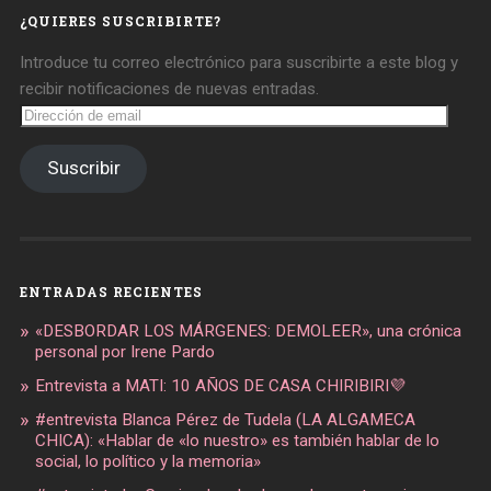
¿QUIERES SUSCRIBIRTE?
Introduce tu correo electrónico para suscribirte a este blog y
recibir notificaciones de nuevas entradas.
Dirección
de
email
Suscribir
ENTRADAS RECIENTES
«DESBORDAR LOS MÁRGENES: DEMOLEER», una crónica
personal por Irene Pardo
Entrevista a MATI: 10 AÑOS DE CASA CHIRIBIRI💜
#entrevista Blanca Pérez de Tudela (LA ALGAMECA
CHICA): «Hablar de «lo nuestro» es también hablar de lo
social, lo político y la memoria»