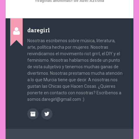
«Vaginas anónimas» de Abel Azcona
daregirl
Nosotras escribimos sobre música, literatura,
arte, política hecha por mujeres. Nosotras
reivindicamos el movimiento riot grrrl, el DIY y el
feminismo. Nosotras hablamos desde un punto
de vista subjetivo y tenemos muchas ganas de
divertirnos. Nosotras prestamos mucha atención
a lo que Murcia tiene que decir. A nosotras nos
gustan las Chicas que Hacen Cosas. ¿Quieres
ponerte en contacto con nosotras? Escríbenos a
somos.daregirl@gmail.com :)