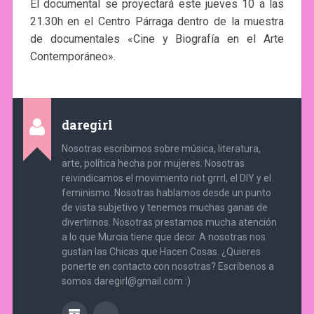
El documental se proyectará este jueves 10 a las
21.30h en el Centro Párraga dentro de la muestra
de documentales «Cine y Biografía en el Arte
Contemporáneo».
daregirl
Nosotras escribimos sobre música, literatura,
arte, política hecha por mujeres. Nosotras
reivindicamos el movimiento riot grrrl, el DIY y el
feminismo. Nosotras hablamos desde un punto
de vista subjetivo y tenemos muchas ganas de
divertirnos. Nosotras prestamos mucha atención
a lo que Murcia tiene que decir. A nosotras nos
gustan las Chicas que Hacen Cosas. ¿Quieres
ponerte en contacto con nosotras? Escríbenos a
somos.daregirl@gmail.com :)