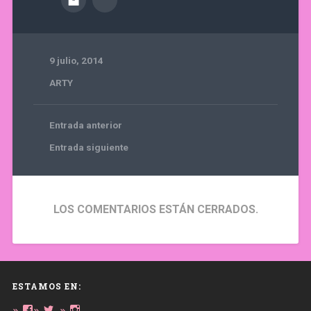
9 julio, 2014
ARTY
Entrada anterior
Entrada siguiente
LOS COMENTARIOS ESTÁN CERRADOS.
ESTAMOS EN:
Ver
Ver
Ver