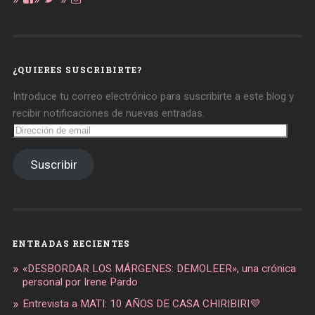
perfil
perfil
perfil
de
de
de
daregirl
DARE_2B_GIRL
daretobegirl
en
en
en
Facebook
Twitter
Instagram
¿QUIERES SUSCRIBIRTE?
Introduce tu correo electrónico para suscribirte a este blog y
recibir notificaciones de nuevas entradas.
Dirección
de
email
Suscribir
ENTRADAS RECIENTES
«DESBORDAR LOS MÁRGENES: DEMOLEER», una crónica
personal por Irene Pardo
Entrevista a MATI: 10 AÑOS DE CASA CHIRIBIRI💜