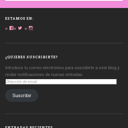
ESTAMOS EN:
Ver
Ver
Ver
perfil
perfil
perfil
de
de
de
daregirl
DARE_2B_GIRL
daretobegirl
en
en
en
Facebook
Twitter
Instagram
¿QUIERES SUSCRIBIRTE?
Introduce tu correo electrónico para suscribirte a este blog y
recibir notificaciones de nuevas entradas.
Dirección
de
email
Suscribir
ENTRADAS RECIENTES