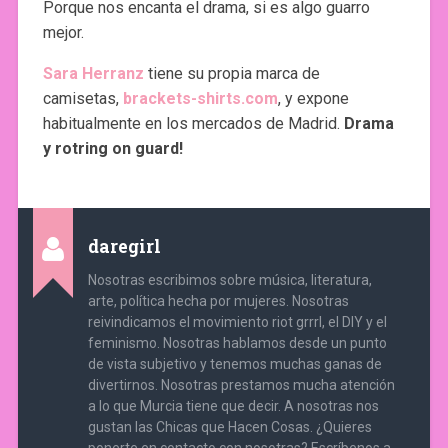
Porque nos encanta el drama, si es algo guarro
mejor.
Sara Herranz
tiene su propia marca de
camisetas,
brackets-shirts.com
, y expone
habitualmente en los mercados de Madrid.
Drama
y rotring on guard!
daregirl
Nosotras escribimos sobre música, literatura,
arte, política hecha por mujeres. Nosotras
reivindicamos el movimiento riot grrrl, el DIY y el
feminismo. Nosotras hablamos desde un punto
de vista subjetivo y tenemos muchas ganas de
divertirnos. Nosotras prestamos mucha atención
a lo que Murcia tiene que decir. A nosotras nos
gustan las Chicas que Hacen Cosas. ¿Quieres
ponerte en contacto con nosotras? Escríbenos a