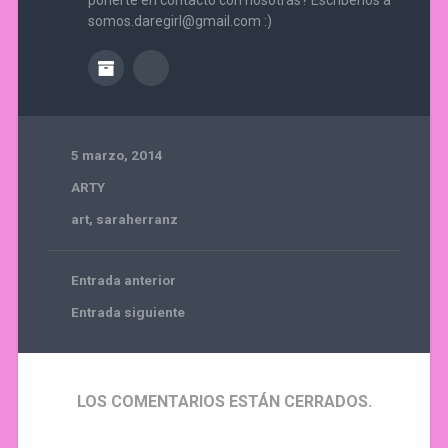
somos.daregirl@gmail.com :)
5 marzo, 2014
ARTY
art
,
saraherranz
Entrada anterior
Entrada siguiente
LOS COMENTARIOS ESTÁN CERRADOS.