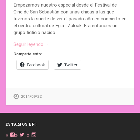
Empezamos nuestro especial desde el Festival de
Cine de San Sebastián con unas chicas a las que
tuvimos la suerte de ver el pasado año en concierto en
el centro cultural de Egia: Zuloak. Era entonces un
grupo ficticio nacido…
Seguir leyendo →
Comparte esto:
Facebook
Twitter
2014/09/22
ESTAMOS EN:
Ver
Ver
Ver
perfil
perfil
perfil