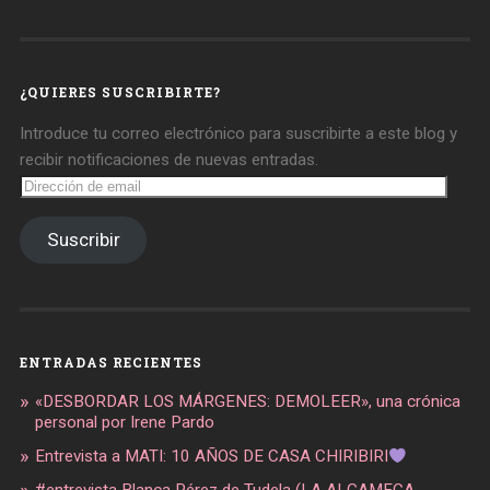
de
de
de
daregirl
DARE_2B_GIRL
daretobegirl
en
en
en
Facebook
Twitter
Instagram
¿QUIERES SUSCRIBIRTE?
Introduce tu correo electrónico para suscribirte a este blog y
recibir notificaciones de nuevas entradas.
Dirección
de
email
Suscribir
ENTRADAS RECIENTES
«DESBORDAR LOS MÁRGENES: DEMOLEER», una crónica
personal por Irene Pardo
Entrevista a MATI: 10 AÑOS DE CASA CHIRIBIRI