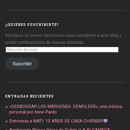
de
de
de
daregirl
DARE_2B_GIRL
daretobegirl
en
en
en
Facebook
Twitter
Instagram
¿QUIERES SUSCRIBIRTE?
Introduce tu correo electrónico para suscribirte a este blog y
recibir notificaciones de nuevas entradas.
Dirección
de
email
Suscribir
ENTRADAS RECIENTES
«DESBORDAR LOS MÁRGENES: DEMOLEER», una crónica
personal por Irene Pardo
Entrevista a MATI: 10 AÑOS DE CASA CHIRIBIRI