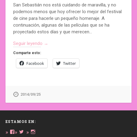
San Sebastián nos está cuidando de maravilla, y no
podemos menos que hoy ofrecer lo mejor del festival
de cine para hacerle un pequeño homenaje. A
continuación, algunas de las películas que se ha
proyectado estos días y que merecen…
Seguir leyendo →
Comparte esto:
Facebook
Twitter
2014/09/25
ESTAMOS EN:
Ver
Ver
Ver
perfil
perfil
perfil