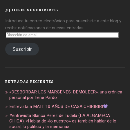
Facebook
Twitter
Instagram
¿QUIERES SUSCRIBIRTE?
Introduce tu correo electrónico para suscribirte a este blog y
recibir notificaciones de nuevas entradas.
Dirección
de
email
Suscribir
ENTRADAS RECIENTES
«DESBORDAR LOS MÁRGENES: DEMOLEER», una crónica
personal por Irene Pardo
Entrevista a MATI: 10 AÑOS DE CASA CHIRIBIRI
#entrevista Blanca Pérez de Tudela (LA ALGAMECA
CHICA): «Hablar de «lo nuestro» es también hablar de lo
social, lo político y la memoria»