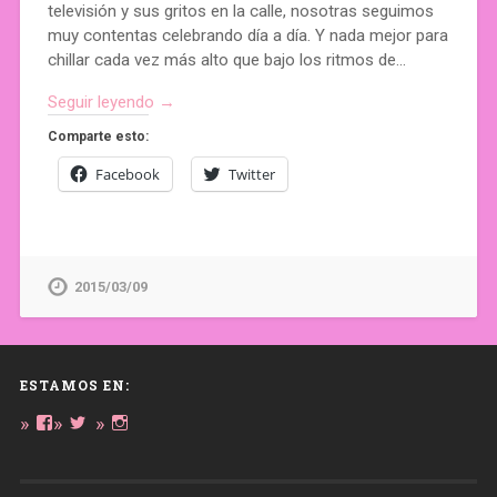
televisión y sus gritos en la calle, nosotras seguimos
muy contentas celebrando día a día. Y nada mejor para
chillar cada vez más alto que bajo los ritmos de…
Seguir leyendo →
Comparte esto:
Facebook
Twitter
2015/03/09
ESTAMOS EN:
Ver
Ver
Ver
perfil
perfil
perfil
de
de
de
daregirl
DARE_2B_GIRL
daretobegirl
en
en
en