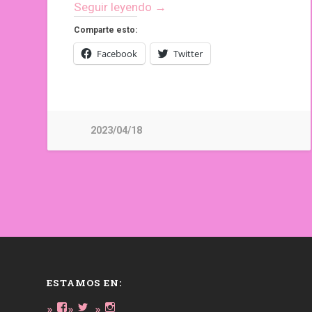
Seguir leyendo →
Comparte esto:
Facebook
Twitter
2023/04/18
ESTAMOS EN:
Ver
Ver
Ver