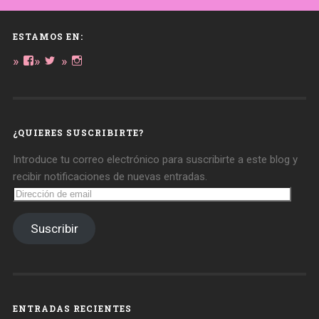
ESTAMOS EN:
Ver
Ver
Ver
perfil
perfil
perfil
de
de
de
daregirl
DARE_2B_GIRL
daretobegirl
en
en
en
Facebook
Twitter
Instagram
¿QUIERES SUSCRIBIRTE?
Introduce tu correo electrónico para suscribirte a este blog y
recibir notificaciones de nuevas entradas.
Dirección
de
email
Suscribir
ENTRADAS RECIENTES