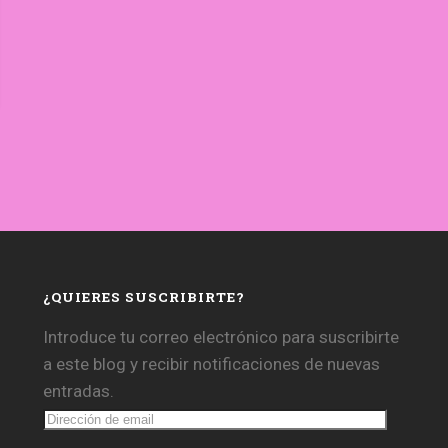
¿QUIERES SUSCRIBIRTE?
Introduce tu correo electrónico para suscribirte
a este blog y recibir notificaciones de nuevas
entradas.
Dirección
de
email