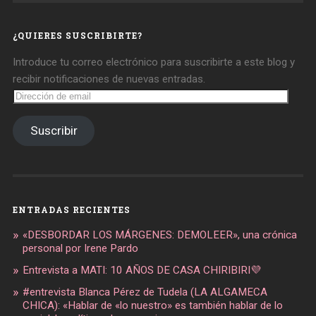
en
en
en
Facebook
Twitter
Instagram
¿QUIERES SUSCRIBIRTE?
Introduce tu correo electrónico para suscribirte a este blog y
recibir notificaciones de nuevas entradas.
Dirección
de
email
Suscribir
ENTRADAS RECIENTES
«DESBORDAR LOS MÁRGENES: DEMOLEER», una crónica
personal por Irene Pardo
Entrevista a MATI: 10 AÑOS DE CASA CHIRIBIRI💜
#entrevista Blanca Pérez de Tudela (LA ALGAMECA
CHICA): «Hablar de «lo nuestro» es también hablar de lo