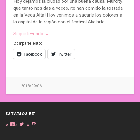
Hoy dejamos la ciudad por una buena causa: Murcity,
que tanto nos das a veces, ¡te han comido la tostada
en la Vega Alta! Hoy venimos a sacarle los colores a
la capital de la región con el festival Akelarte,…
Seguir leyendo →
Comparte esto:
Facebook
Twitter
2018/09/06
ESTAMOS EN:
Ver
Ver
Ver
perfil
perfil
perfil
de
de
de
daregirl
DARE_2B_GIRL
daretobegirl