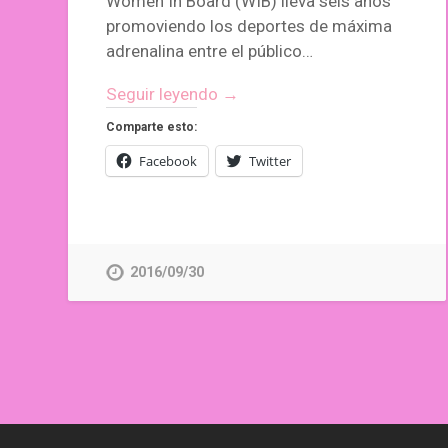
Women In Board (WIB) lleva seis años
promoviendo los deportes de máxima
adrenalina entre el público…
Seguir leyendo →
Comparte esto:
Facebook
Twitter
2016/09/30