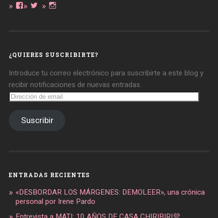
Ver
Ver
Ver
perfil
perfil
perfil
de
de
de
daregirl
DARE_2B_GIRL
daretobegirl
en
en
en
Facebook
Twitter
Instagram
¿QUIERES SUSCRIBIRTE?
Introduce tu correo electrónico para suscribirte a este blog y
recibir notificaciones de nuevas entradas.
Dirección
de
email
Suscribir
ENTRADAS RECIENTES
«DESBORDAR LOS MÁRGENES: DEMOLEER», una crónica
personal por Irene Pardo
Entrevista a MATI: 10 AÑOS DE CASA CHIRIBIRI💜