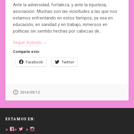
Ante la adversidad, fortaleza, y ante la injusticia,
asociación. Muchas son las vicisitudes a las que nos
estamos enfrentando en estos tiempos, ya sea en
educación, en sanidad y en trabajo, inmersos en
políticas sin sentido hechas por cabezas de…
Seguir leyendo →
Comparte esto:
Facebook
Twitter
2014/09/12
ESTAMOS EN:
Ver
Ver
Ver
perfil
perfil
perfil