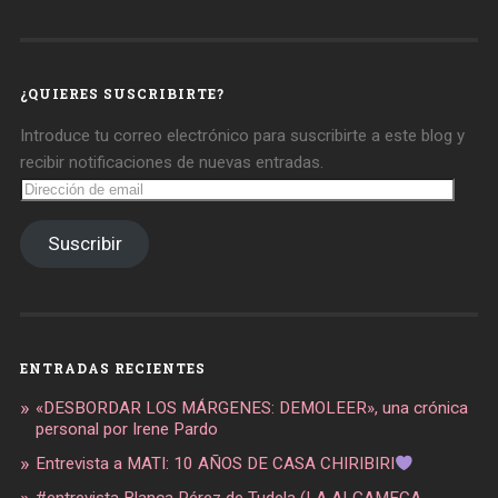
de
de
de
daregirl
DARE_2B_GIRL
daretobegirl
en
en
en
Facebook
Twitter
Instagram
¿QUIERES SUSCRIBIRTE?
Introduce tu correo electrónico para suscribirte a este blog y
recibir notificaciones de nuevas entradas.
Dirección
de
email
Suscribir
ENTRADAS RECIENTES
«DESBORDAR LOS MÁRGENES: DEMOLEER», una crónica
personal por Irene Pardo
Entrevista a MATI: 10 AÑOS DE CASA CHIRIBIRI