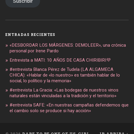
Suscribir
ENTRADAS RECIENTES
«DESBORDAR LOS MÁRGENES: DEMOLEER», una crónica
personal por Irene Pardo
Entrevista a MATI: 10 AÑOS DE CASA CHIRIBIRI💜
#entrevista Blanca Pérez de Tudela (LA ALGAMECA
CHICA): «Hablar de «lo nuestro» es también hablar de lo
social, lo político y la memoria»
#entrevista La Gracia: «Las bodegas de nuestros vinos
naturales están vinculadas a la tradición y el territorio»
#entrevista SAFE: «En nuestras campañas defendemos que
el cambio solo se produce si hay acción»
© 2026
DARE TO BE ONE OF US, GIRL
IR ARRIBA ↑