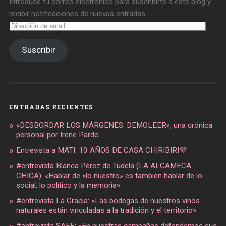
Introduce tu correo electrónico para suscribirte a este blog y
recibir notificaciones de nuevas entradas.
Dirección
de
email
Suscribir
ENTRADAS RECIENTES
«DESBORDAR LOS MÁRGENES: DEMOLEER», una crónica
personal por Irene Pardo
Entrevista a MATI: 10 AÑOS DE CASA CHIRIBIRI💜
#entrevista Blanca Pérez de Tudela (LA ALGAMECA
CHICA): «Hablar de «lo nuestro» es también hablar de lo
social, lo político y la memoria»
#entrevista La Gracia: «Las bodegas de nuestros vinos
naturales están vinculadas a la tradición y el territorio»
#entrevista SAFE: «En nuestras campañas defendemos que