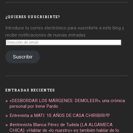
daregirl
DARE_2B_GIRL
daretobegirl
en
en
en
Facebook
Twitter
Instagram
¿QUIERES SUSCRIBIRTE?
Introduce tu correo electrónico para suscribirte a este blog y
recibir notificaciones de nuevas entradas.
Dirección
de
email
Suscribir
ENTRADAS RECIENTES
«DESBORDAR LOS MÁRGENES: DEMOLEER», una crónica
personal por Irene Pardo
Entrevista a MATI: 10 AÑOS DE CASA CHIRIBIRI💜
#entrevista Blanca Pérez de Tudela (LA ALGAMECA
CHICA): «Hablar de «lo nuestro» es también hablar de lo