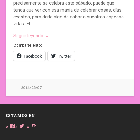
precisamente se celebra este sábado, puede que
tenga que ver con esa manía de celebrar cosas, días,
eventos, para darle algo de sabor a nuestras espesas
vidas. El…
Seguir leyendo →
Comparte esto:
Facebook
Twitter
2014/03/07
ESTAMOS EN:
Ver
Ver
Ver
perfil
perfil
perfil
de
de
de