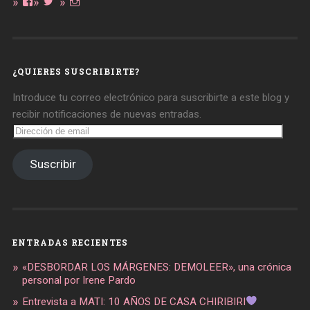
Ver
Ver
Ver
perfil
perfil
perfil
de
de
de
daregirl
DARE_2B_GIRL
daretobegirl
en
en
en
Facebook
Twitter
Instagram
¿QUIERES SUSCRIBIRTE?
Introduce tu correo electrónico para suscribirte a este blog y
recibir notificaciones de nuevas entradas.
Dirección
de
email
Suscribir
ENTRADAS RECIENTES
«DESBORDAR LOS MÁRGENES: DEMOLEER», una crónica
personal por Irene Pardo
Entrevista a MATI: 10 AÑOS DE CASA CHIRIBIRI