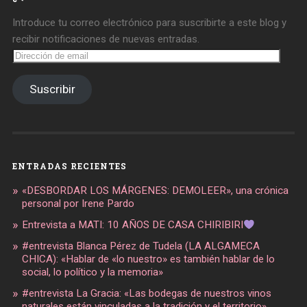
Introduce tu correo electrónico para suscribirte a este blog y
recibir notificaciones de nuevas entradas.
Dirección
de
email
Suscribir
ENTRADAS RECIENTES
«DESBORDAR LOS MÁRGENES: DEMOLEER», una crónica
personal por Irene Pardo
Entrevista a MATI: 10 AÑOS DE CASA CHIRIBIRI
#entrevista Blanca Pérez de Tudela (LA ALGAMECA
CHICA): «Hablar de «lo nuestro» es también hablar de lo
social, lo político y la memoria»
#entrevista La Gracia: «Las bodegas de nuestros vinos
naturales están vinculadas a la tradición y el territorio»