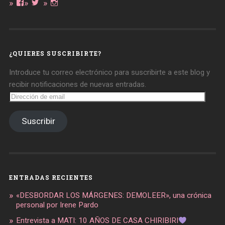
Ver
Ver
Ver
perfil
perfil
perfil
de
de
de
daregirl
DARE_2B_GIRL
daretobegirl
en
en
en
Facebook
Twitter
Instagram
¿QUIERES SUSCRIBIRTE?
Introduce tu correo electrónico para suscribirte a este blog y
recibir notificaciones de nuevas entradas.
Dirección
de
email
Suscribir
ENTRADAS RECIENTES
«DESBORDAR LOS MÁRGENES: DEMOLEER», una crónica
personal por Irene Pardo
Entrevista a MATI: 10 AÑOS DE CASA CHIRIBIRI