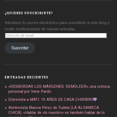
en
en
en
Facebook
Twitter
Instagram
¿QUIERES SUSCRIBIRTE?
Introduce tu correo electrónico para suscribirte a este blog y
recibir notificaciones de nuevas entradas.
Dirección
de
email
Suscribir
ENTRADAS RECIENTES
«DESBORDAR LOS MÁRGENES: DEMOLEER», una crónica
personal por Irene Pardo
Entrevista a MATI: 10 AÑOS DE CASA CHIRIBIRI
#entrevista Blanca Pérez de Tudela (LA ALGAMECA
CHICA): «Hablar de «lo nuestro» es también hablar de lo