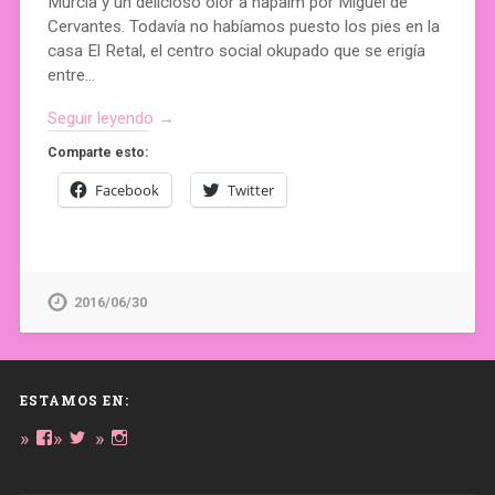
Murcia y un delicioso olor a napalm por Miguel de
Cervantes. Todavía no habíamos puesto los pies en la
casa El Retal, el centro social okupado que se erigía
entre…
Seguir leyendo →
Comparte esto:
Facebook
Twitter
2016/06/30
ESTAMOS EN:
Ver
Ver
Ver
perfil
perfil
perfil
de
de
de
daregirl
DARE_2B_GIRL
daretobegirl