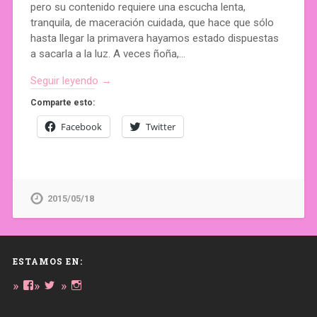
pero su contenido requiere una escucha lenta,
tranquila, de maceración cuidada, que hace que sólo
hasta llegar la primavera hayamos estado dispuestas
a sacarla a la luz. A veces ñoña,…
Seguir leyendo →
Comparte esto:
Facebook
Twitter
2015/05/18
ESTAMOS EN:
Ver
Ver
Ver
perfil
perfil
perfil
de
de
de