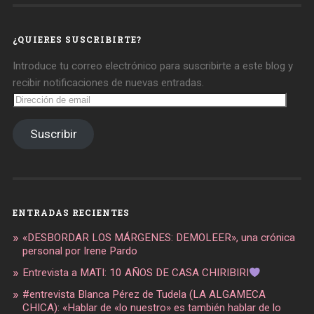
daregirl
DARE_2B_GIRL
daretobegirl
en
en
en
Facebook
Twitter
Instagram
¿QUIERES SUSCRIBIRTE?
Introduce tu correo electrónico para suscribirte a este blog y
recibir notificaciones de nuevas entradas.
Dirección
de
email
Suscribir
ENTRADAS RECIENTES
«DESBORDAR LOS MÁRGENES: DEMOLEER», una crónica
personal por Irene Pardo
Entrevista a MATI: 10 AÑOS DE CASA CHIRIBIRI
#entrevista Blanca Pérez de Tudela (LA ALGAMECA
CHICA): «Hablar de «lo nuestro» es también hablar de lo