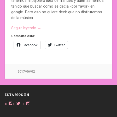
tenemos ni pajolera idea de francés y además hemos
tenido que buscar cómo se decía «por favor» en
google. Pero eso no quiere decir que no disfrutemos
de la música…
Seguir leyendo →
Comparte esto:
Facebook
Twitter
2017/06/02
ESTAMOS EN:
Ver
Ver
Ver
perfil
perfil
perfil
de
de
de
daregirl
DARE_2B_GIRL
daretobegirl