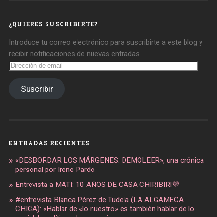
en
en
en
Facebook
Twitter
Instagram
¿QUIERES SUSCRIBIRTE?
Introduce tu correo electrónico para suscribirte a este blog y
recibir notificaciones de nuevas entradas.
Dirección
de
email
Suscribir
ENTRADAS RECIENTES
«DESBORDAR LOS MÁRGENES: DEMOLEER», una crónica
personal por Irene Pardo
Entrevista a MATI: 10 AÑOS DE CASA CHIRIBIRI💜
#entrevista Blanca Pérez de Tudela (LA ALGAMECA
CHICA): «Hablar de «lo nuestro» es también hablar de lo