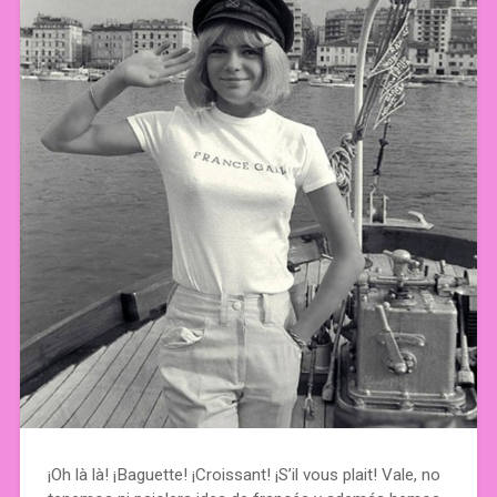
¡Oh là là! ¡Baguette! ¡Croissant! ¡S’il vous plait! Vale, no