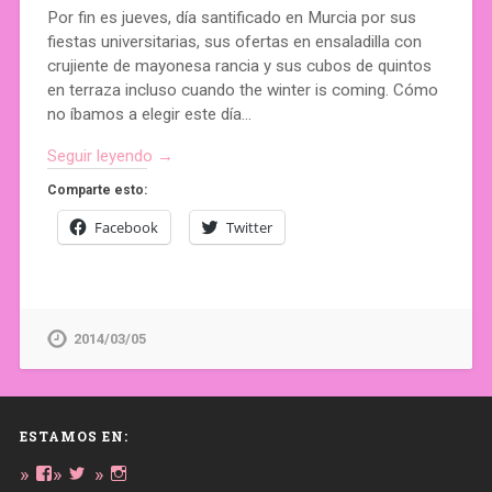
Por fin es jueves, día santificado en Murcia por sus
fiestas universitarias, sus ofertas en ensaladilla con
crujiente de mayonesa rancia y sus cubos de quintos
en terraza incluso cuando the winter is coming. Cómo
no íbamos a elegir este día…
Seguir leyendo →
Comparte esto:
Facebook
Twitter
2014/03/05
ESTAMOS EN:
Ver
Ver
Ver
perfil
perfil
perfil