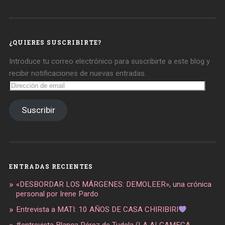
de
de
de
daregirl
DARE_2B_GIRL
daretobegirl
en
en
en
Facebook
Twitter
Instagram
¿QUIERES SUSCRIBIRTE?
Introduce tu correo electrónico para suscribirte a este blog y
recibir notificaciones de nuevas entradas.
Dirección
de
email
Suscribir
ENTRADAS RECIENTES
«DESBORDAR LOS MÁRGENES: DEMOLEER», una crónica
personal por Irene Pardo
Entrevista a MATI: 10 AÑOS DE CASA CHIRIBIRI